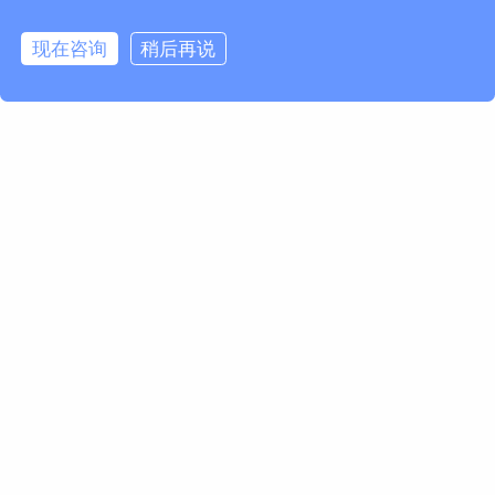
现在咨询
稍后再说
1/5
烟草收银机TPS683 安卓11单屏卷烟零售终端 支
持定制
☆ 四核1.8GHz高速CPU,六层PCB 钣金设计；
☆ 15.6英寸高清触摸大屏 1920*1080；
☆ Android 11.0 操作系统，安兔跑分7万+；
☆ 丰富的外设接口；